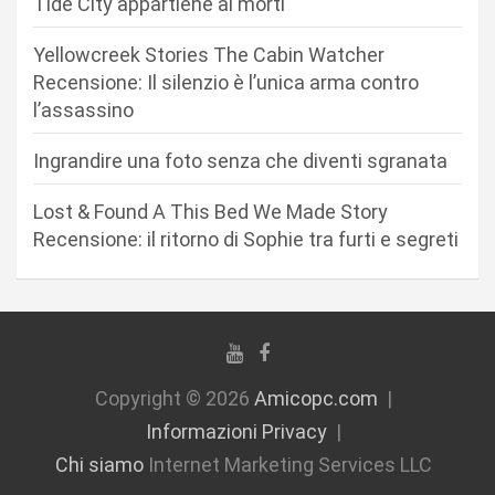
r
Tide City appartiene ai morti
t
Yellowcreek Stories The Cabin Watcher
i
Recensione: Il silenzio è l’unica arma contro
c
l’assassino
o
Ingrandire una foto senza che diventi sgranata
l
i
Lost & Found A This Bed We Made Story
Recensione: il ritorno di Sophie tra furti e segreti
Copyright © 2026
Amicopc.com
Informazioni Privacy
Chi siamo
Internet Marketing Services LLC