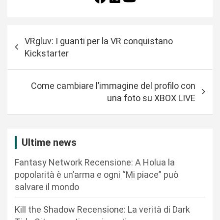
N
VRgluv: I guanti per la VR conquistano
a
Kickstarter
v
i
Come cambiare l’immagine del profilo con
g
una foto su XBOX LIVE
a
z
i
Ultime news
o
Fantasy Network Recensione: A Holua la
n
popolarità è un’arma e ogni “Mi piace” può
salvare il mondo
e
a
Kill the Shadow Recensione: La verità di Dark