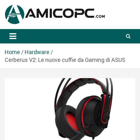
S
a
l
t
Novità Tecnologiche: Guide e News
Amicopc.com
a
a
l
Home
Hardware
c
Cerberus V2: Le nuove cuffie da Gaming di ASUS
o
n
t
e
n
u
t
o