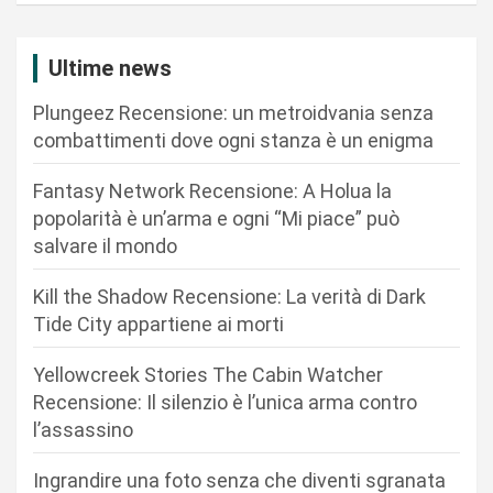
a
z
Ultime news
i
Plungeez Recensione: un metroidvania senza
o
combattimenti dove ogni stanza è un enigma
n
Fantasy Network Recensione: A Holua la
e
popolarità è un’arma e ogni “Mi piace” può
a
salvare il mondo
r
Kill the Shadow Recensione: La verità di Dark
t
Tide City appartiene ai morti
i
c
Yellowcreek Stories The Cabin Watcher
Recensione: Il silenzio è l’unica arma contro
o
l’assassino
l
i
Ingrandire una foto senza che diventi sgranata