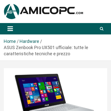
S
a
l
t
Novità Tecnologiche: Guide e News
Amicopc.com
a
a
l
Home
Hardware
c
ASUS Zenbook Pro UX501 ufficiale: tutte le
o
caratteristiche tecniche e prezzo
n
t
e
n
u
t
o