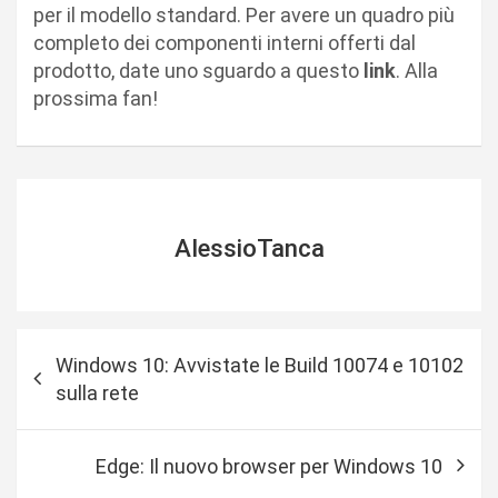
per il modello standard. Per avere un quadro più
completo dei componenti interni offerti dal
prodotto, date uno sguardo a questo
link
. Alla
prossima fan!
AlessioTanca
N
Windows 10: Avvistate le Build 10074 e 10102
a
sulla rete
v
i
Edge: Il nuovo browser per Windows 10
g