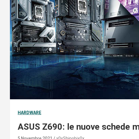
HARDWARE
ASUS Z690: le nuove schede mad
5 Novembre 2021
x0xShinobix0x