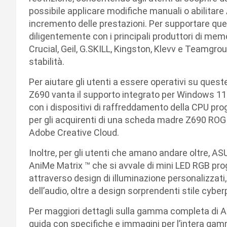
possibile applicare modifiche manuali o abilita
incremento delle prestazioni. Per supportare que
diligentemente con i principali produttori di memo
Crucial, Geil, G.SKILL, Kingston, Klevv e Teamgroup
stabilità.
Per aiutare gli utenti a essere operativi su qu
Z690 vanta il supporto integrato per Windows 11
con i dispositivi di raffreddamento della CPU pro
per gli acquirenti di una scheda madre Z690 ROG
Adobe Creative Cloud.
Inoltre, per gli utenti che amano andare oltre, AS
AniMe Matrix ™ che si avvale di mini LED RGB pro
attraverso design di illuminazione personalizzati,
dell’audio, oltre a design sorprendenti stile cyber
Per maggiori dettagli sulla gamma completa di A
guida con specifiche e immagini per l’intera ga