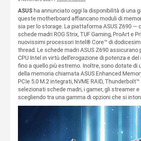
ASUS
ha annunciato oggi la disponibilità di un
queste motherboard affiancano moduli di memor
sia per lo storage. La piattaforma ASUS Z690 ― 
schede madri ROG Strix, TUF Gaming, ProArt e Pr
nuovissimi processori Intel® Core™ di dodicesim
thread. Le schede madri ASUS Z690 assicurano pr
CPU Intel in virtù dell’erogazione di potenza e d
fino a quello più estremo. Inoltre, sono dotate d
della memoria chiamata ASUS Enhanced Memory Pr
PCIe 5.0 M.2 integrati, NVME RAID, Thunderbolt™ 4
selezionati schede madri, i gamer, gli streamer e
scegliendo tra una gamma di opzioni che si inton