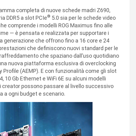
a gamma completa di nuove schede madri Z690,
®
ia DDR5 a slot PCIe
5.0 sia per le schede video
che comprende i modelli ROG Maximus fino alle
ime ― è pensata e realizzata per supportare i
a generazione che offrono fino a 16 core e 24
estazioni che definiscono nuovi standard per le
el raffreddamento che spaziano dall’uso quotidiano
i una nuova piattaforma esclusiva di overclocking
ofile (AEMP). E con funzionalità come gli slot
, 10 Gb Ethernet e WiFi 6E su alcuni modelli
 i creator possono passare al livello successivo
a a ogni budget e scenario.