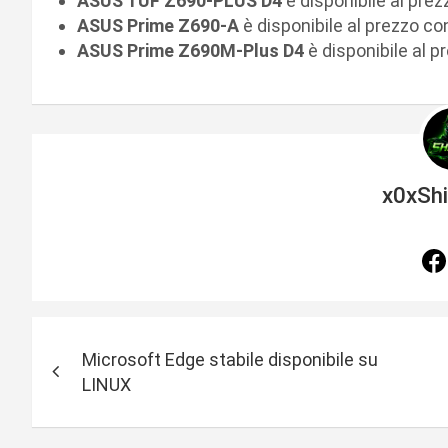
ASUS TUF Z690-PLUS D4
è disponibile al prez
ASUS Prime Z690-A
è disponibile al prezzo co
ASUS Prime Z690M-Plus D4
è disponibile al p
x0xSh
N
Microsoft Edge stabile disponibile su
a
LINUX
v