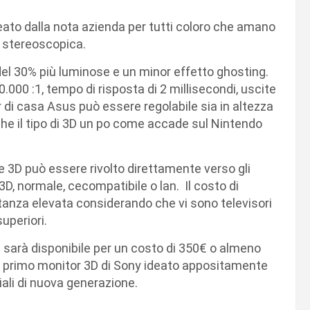
deato dalla nota azienda per tutti coloro che amano
D stereoscopica.
del 30% più luminose e un minor effetto ghosting.
.000 :1, tempo di risposta di 2 millisecondi, uscite
r di casa Asus può essere regolabile sia in altezza
che il tipo di 3D un po come accade sul Nintendo
re 3D può essere rivolto direttamente verso gli
3D, normale, cecompatibile o lan. Il costo di
tanza elevata considerando che vi sono televisori
uperiori.
e sarà disponibile per un costo di 350€ o almeno
 il primo monitor 3D di Sony ideato appositamente
iali di nuova generazione.