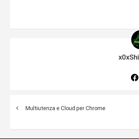
x0xSh
N
Multiutenza e Cloud per Chrome
a
v