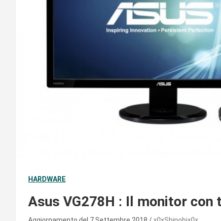
HARDWARE
Asus VG278H : Il monitor con 
Aggiornamento del 7 Settembre 2018
x0xShinobix0x