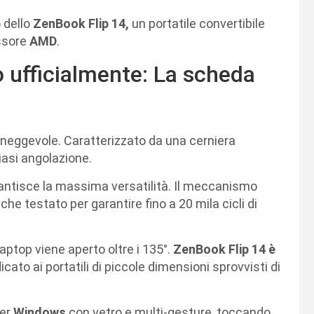
 dello
ZenBook Flip 14,
un portatile convertibile
essore
AMD
.
 ufficialmente: La scheda
aneggevole. Caratterizzato da una cerniera
iasi angolazione.
arantisce la massima versatilità. Il meccanismo
che testato per garantire fino a 20 mila cicli di
laptop viene aperto oltre i 135°.
ZenBook Flip 14 è
icato ai portatili di piccole dimensioni sprovvisti di
per
Windows
con vetro e multi-gesture, toccando