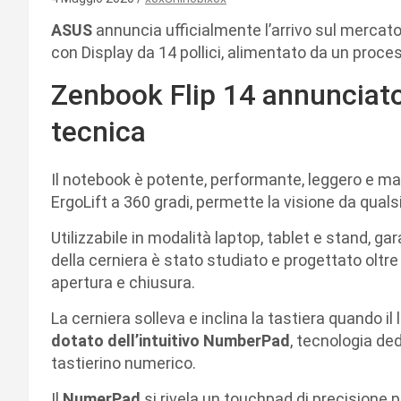
ASUS
annuncia ufficialmente l’arrivo sul mercato
con Display da 14 pollici, alimentato da un proc
Zenbook Flip 14 annunciato
tecnica
Il notebook è potente, performante, leggero e m
ErgoLift a 360 gradi, permette la visione da quals
Utilizzabile in modalità laptop, tablet e stand, g
della cerniera è stato studiato e progettato oltre 
apertura e chiusura.
La cerniera solleva e inclina la tastiera quando il 
dotato dell’intuitivo NumberPad
, tecnologia ded
tastierino numerico.
Il
NumerPad
si rivela un touchpad di precisione 