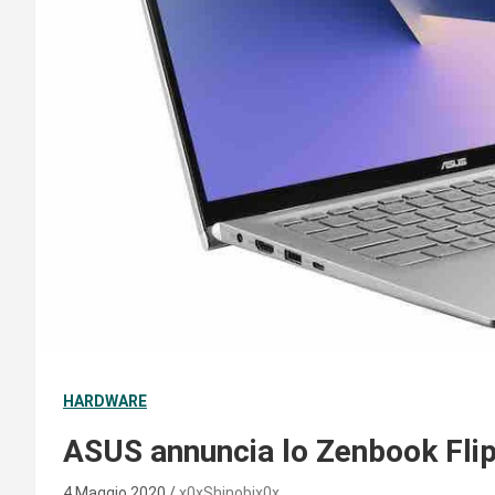
HARDWARE
ASUS annuncia lo Zenbook Fli
4 Maggio 2020
x0xShinobix0x