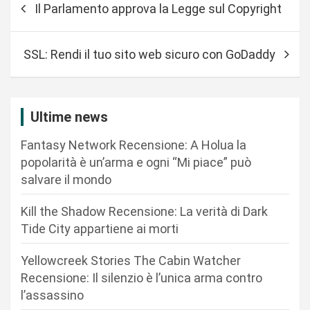
Il Parlamento approva la Legge sul Copyright
a
v
SSL: Rendi il tuo sito web sicuro con GoDaddy
i
g
a
Ultime news
z
Fantasy Network Recensione: A Holua la
i
popolarità è un’arma e ogni “Mi piace” può
o
salvare il mondo
n
Kill the Shadow Recensione: La verità di Dark
e
Tide City appartiene ai morti
a
r
Yellowcreek Stories The Cabin Watcher
Recensione: Il silenzio è l’unica arma contro
t
l’assassino
i