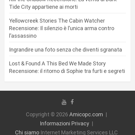
r
Tide City appartiene ai morti
t
Yellowcreek Stories The Cabin Watcher
i
Recensione: Il silenzio è l’unica arma contro
c
l’assassino
o
Ingrandire una foto senza che diventi sgranata
l
i
Lost & Found A This Bed We Made Story
Recensione: il ritorno di Sophie tra furti e segreti
Copyright © 2026
Amicopc.com
Informazioni Privacy
Chi siamo
Internet Marketing Services LLC