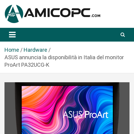
S
a
l
t
Novità Tecnologiche: Guide e News
Amicopc.com
a
a
l
Home
Hardware
c
ASUS annuncia la disponibilità in Italia del monitor
o
ProArt PA32UCG-K
n
t
e
n
u
t
o