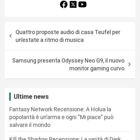
N
Quattro proposte audio di casa Teufel per
a
un’estate a ritmo di musica
v
i
Samsung presenta Odyssey Neo G9, il nuovo
g
monitor gaming curvo
a
z
i
Ultime news
o
Fantasy Network Recensione: A Holua la
n
popolarità è un’arma e ogni “Mi piace” può
salvare il mondo
e
a
Kill the Shadow Recensione: La verità di Dark