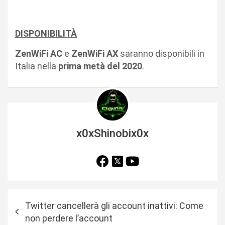
DISPONIBILITÀ
ZenWiFi AC
e
ZenWiFi AX
saranno disponibili in
Italia nella
prima metà del 2020
.
x0xShinobix0x
N
Twitter cancellerà gli account inattivi: Come
a
non perdere l’account