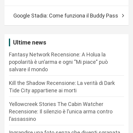
v
i
Google Stadia: Come funziona il Buddy Pass
g
a
z
Ultime news
i
Fantasy Network Recensione: A Holua la
o
popolarità è un’arma e ogni “Mi piace” può
n
salvare il mondo
e
Kill the Shadow Recensione: La verità di Dark
a
Tide City appartiene ai morti
r
Yellowcreek Stories The Cabin Watcher
t
Recensione: Il silenzio è l’unica arma contro
i
l’assassino
c
Ingrandire una foto senza che diventi sgranata