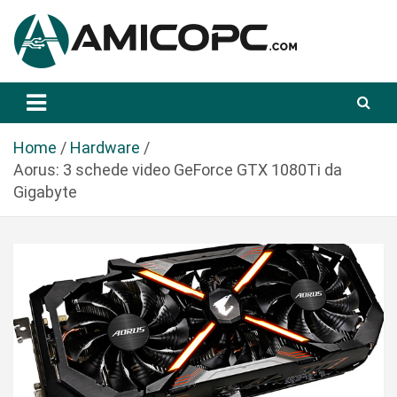
S
a
l
t
Novità Tecnologiche: Guide e News
Amicopc.com
a
a
l
Home
Hardware
c
Aorus: 3 schede video GeForce GTX 1080Ti da
o
Gigabyte
n
t
e
n
u
t
o