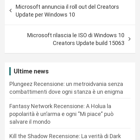
N
Microsoft annuncia il roll out del Creators
a
Update per Windows 10
v
i
Microsoft rilascia le ISO di Windows 10
g
Creators Update build 15063
a
z
i
Ultime news
o
Plungeez Recensione: un metroidvania senza
n
combattimenti dove ogni stanza è un enigma
e
Fantasy Network Recensione: A Holua la
a
popolarità è un’arma e ogni “Mi piace” può
r
salvare il mondo
t
Kill the Shadow Recensione: La verità di Dark