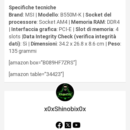
Specifiche tecniche
Brand
: MSI |
Modello
: B550M-K |
Socket del
processore
: Socket AM4 |
Memoria RAM
: DDR4
|
Interfaccia grafica
: PCI-E |
Slot di memoria
: 4
slots |
Data Integrity Check (verifica integrità
dati)
: Sì |
Dimensioni
: 34.2 x 26.8 x 8.6 cm |
Peso
:
135 grammi
[amazon box=”B089HF7ZRS”]
[amazon table=”34423″]
x0xShinobix0x