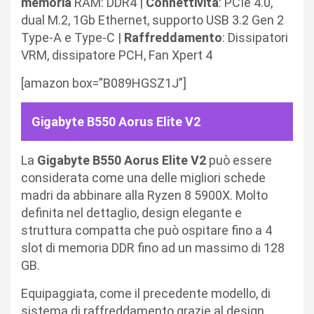
memoria
RAM: DDR4 |
Connettività
: PCIe 4.0,
dual M.2, 1Gb Ethernet, supporto USB 3.2 Gen 2
Type-A e Type-C |
Raffreddamento
: Dissipatori
VRM, dissipatore PCH, Fan Xpert 4
[amazon box=”B089HGSZ1J”]
Gigabyte B550 Aorus Elite V2
La
Gigabyte B550 Aorus Elite V2
può essere
considerata come una delle migliori schede
madri da abbinare alla Ryzen 8 5900X. Molto
definita nel dettaglio, design elegante e
struttura compatta che può ospitare fino a 4
slot di memoria DDR fino ad un massimo di 128
GB.
Equipaggiata, come il precedente modello, di
sistema di raffreddamento grazie al design