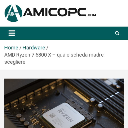
S
a
l
t
Novità Tecnologiche: Guide e News
Amicopc.com
a
a
l
Home
Hardware
c
AMD Ryzen 7 5800 X – quale scheda madre
o
scegliere
n
t
e
n
u
t
o