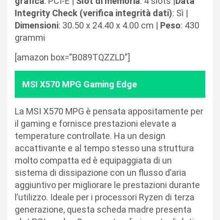
grafica
: PCI-E |
Slot di memoria
: 4 slots |
Data
Integrity Check (verifica integrità dati)
: Sì |
Dimensioni
: 30.50 x 24.40 x 4.00 cm |
Peso
: 430
grammi
[amazon box=”B089TQZZLD”]
MSI X570 MPG Gaming Edge
La MSI X570 MPG è pensata appositamente per
il gaming e fornisce prestazioni elevate a
temperature controllate. Ha un design
accattivante e al tempo stesso una struttura
molto compatta ed è equipaggiata di un
sistema di dissipazione con un flusso d’aria
aggiuntivo per migliorare le prestazioni durante
l’utilizzo. Ideale per i processori Ryzen di terza
generazione, questa scheda madre presenta