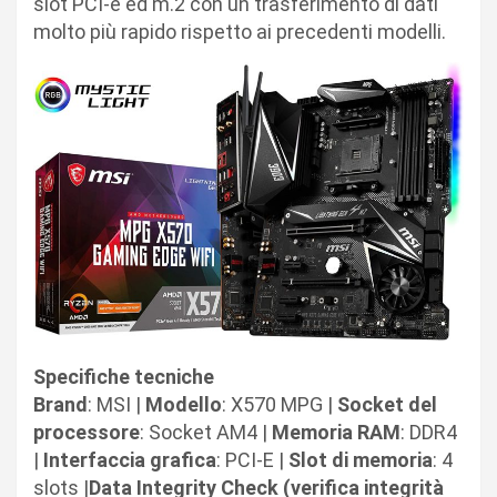
slot PCI-e ed m.2 con un trasferimento di dati
molto più rapido rispetto ai precedenti modelli.
Specifiche tecniche
Brand
: MSI |
Modello
: X570 MPG |
Socket del
processore
: Socket AM4 |
Memoria RAM
: DDR4
|
Interfaccia grafica
: PCI-E |
Slot di memoria
: 4
slots |
Data Integrity Check (verifica integrità