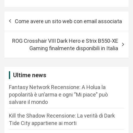
N
Come avere un sito web con email associata
a
v
ROG Crosshair VIII Dark Hero e Strix B550-XE
i
Gaming finalmente disponibili in Italia
g
a
z
Ultime news
i
Fantasy Network Recensione: A Holua la
o
popolarità è un’arma e ogni “Mi piace” può
n
salvare il mondo
e
Kill the Shadow Recensione: La verità di Dark
a
Tide City appartiene ai morti
r