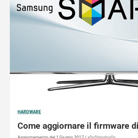
HARDWARE
Come aggiornare il firmware d
Aggiornamento del 1 Giugno 2017
x0xShinobix0x