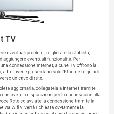
t TV
e eventuali problemi, migliorare la stabilità,
ad aggiungere eventuali funzionalità. Per
una connessione Internet, alcune TV offrono la
i, altre invece presentano solo l’Ethernet e quindi
erso un cavo di rete.
lete aggiornarla, collegatela a Internet tramite
o che avete a disposizione per la connessione alla
 voce Rete ed avviate la connessione tramite la
e via Wifi vi verrà richiesta ovviamente la
ivi), se invece optate per il cavo (vi consigliamo