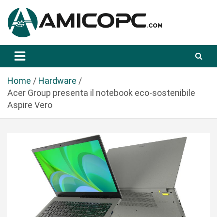
S
a
l
t
Novità Tecnologiche: Guide e News
Amicopc.com
a
a
l
Home
Hardware
c
Acer Group presenta il notebook eco-sostenibile
o
Aspire Vero
n
t
e
n
u
t
o