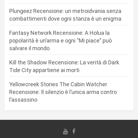
e
Plungeez Recensione: un metroidvania senza
a
combattimenti dove ogni stanza è un enigma
r
Fantasy Network Recensione: A Holua la
t
popolarità è un’arma e ogni “Mi piace” può
i
salvare il mondo
c
Kill the Shadow Recensione: La verità di Dark
o
Tide City appartiene ai morti
l
i
Yellowcreek Stories The Cabin Watcher
Recensione: Il silenzio è l’unica arma contro
l’assassino