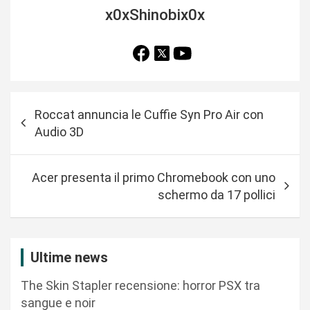
x0xShinobix0x
N
Roccat annuncia le Cuffie Syn Pro Air con
a
Audio 3D
v
i
Acer presenta il primo Chromebook con uno
g
schermo da 17 pollici
a
z
i
Ultime news
o
The Skin Stapler recensione: horror PSX tra
n
sangue e noir