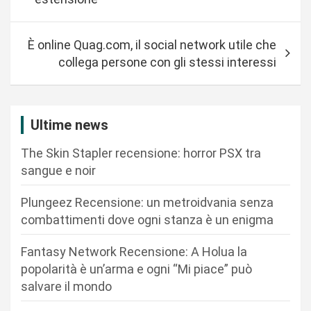
v
i
È online Quag.com, il social network utile che
g
collega persone con gli stessi interessi
a
z
i
Ultime news
o
The Skin Stapler recensione: horror PSX tra
n
sangue e noir
e
Plungeez Recensione: un metroidvania senza
a
combattimenti dove ogni stanza è un enigma
r
Fantasy Network Recensione: A Holua la
t
popolarità è un’arma e ogni “Mi piace” può
i
salvare il mondo
c