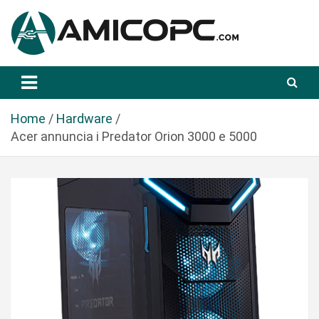
S
a
l
t
Novità Tecnologiche: Guide e News
Amicopc.com
a
a
l
Home
Hardware
c
Acer annuncia i Predator Orion 3000 e 5000
o
n
t
e
n
u
t
o