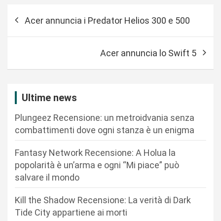
N
Acer annuncia i Predator Helios 300 e 500
a
v
Acer annuncia lo Swift 5
i
g
a
Ultime news
z
Plungeez Recensione: un metroidvania senza
i
combattimenti dove ogni stanza è un enigma
o
n
Fantasy Network Recensione: A Holua la
popolarità è un’arma e ogni “Mi piace” può
e
salvare il mondo
a
r
Kill the Shadow Recensione: La verità di Dark
Tide City appartiene ai morti
t