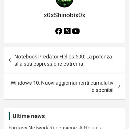
x0xShinobix0x
N
Notebook Predator Helios 500: La potenza
a
alla sua espressione estrema
v
i
Windows 10: Nuovi aggiornamenti cumulativi
g
disponibili
a
z
i
Ultime news
o
Fantasy Network Recensione: A Holua la