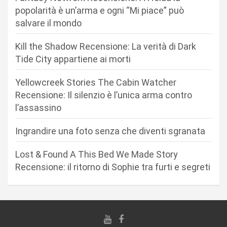
n
popolarità è un’arma e ogni “Mi piace” può
salvare il mondo
e
a
Kill the Shadow Recensione: La verità di Dark
r
Tide City appartiene ai morti
t
Yellowcreek Stories The Cabin Watcher
i
Recensione: Il silenzio è l’unica arma contro
c
l’assassino
o
Ingrandire una foto senza che diventi sgranata
l
i
Lost & Found A This Bed We Made Story
Recensione: il ritorno di Sophie tra furti e segreti