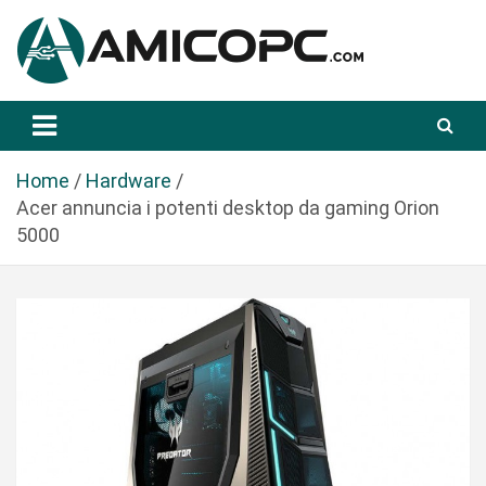
S
a
l
t
Novità Tecnologiche: Guide e News
Amicopc.com
a
a
l
Home
Hardware
c
Acer annuncia i potenti desktop da gaming Orion
o
5000
n
t
e
n
u
t
o