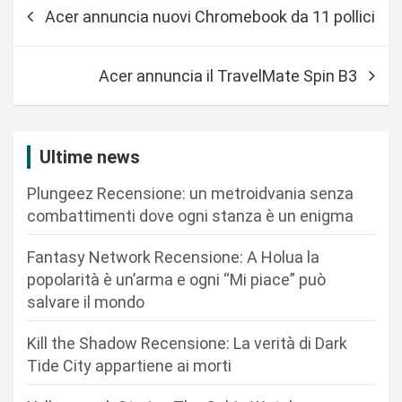
N
Acer annuncia nuovi Chromebook da 11 pollici
a
v
Acer annuncia il TravelMate Spin B3
i
g
a
Ultime news
z
Plungeez Recensione: un metroidvania senza
i
combattimenti dove ogni stanza è un enigma
o
n
Fantasy Network Recensione: A Holua la
popolarità è un’arma e ogni “Mi piace” può
e
salvare il mondo
a
r
Kill the Shadow Recensione: La verità di Dark
Tide City appartiene ai morti
t