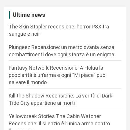
z
i
Ultime news
o
The Skin Stapler recensione: horror PSX tra
n
sangue e noir
e
Plungeez Recensione: un metroidvania senza
a
combattimenti dove ogni stanza è un enigma
r
Fantasy Network Recensione: A Holua la
t
popolarità è un’arma e ogni “Mi piace” può
i
salvare il mondo
c
Kill the Shadow Recensione: La verità di Dark
o
Tide City appartiene ai morti
l
i
Yellowcreek Stories The Cabin Watcher
Recensione: Il silenzio è l’unica arma contro