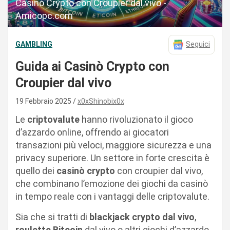
Casinò Crypto con Croupier dal vivo -
Amicopc.com
GAMBLING
Seguici
Guida ai Casinò Crypto con
Croupier dal vivo
19 Febbraio 2025
x0xShinobix0x
Le
criptovalute
hanno rivoluzionato il gioco
d’azzardo online, offrendo ai giocatori
transazioni più veloci, maggiore sicurezza e una
privacy superiore. Un settore in forte crescita è
quello dei
casinò crypto
con croupier dal vivo,
che combinano l’emozione dei giochi da casinò
in tempo reale con i vantaggi delle criptovalute.
Sia che si tratti di
blackjack crypto dal vivo
,
roulette Bitcoin
dal vivo o altri giochi d’azzardo