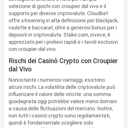
selezione di giochi con croupier dal vivo e il
supporto per diverse criptovalute. Cloudbet
offre streaming in alta definizione per blackjack,
roulette e baccarat, oltre a generosi bonus per i
depositi in criptovaluta. Stake.com, invece, è
apprezzato per i prelievi rapidi e i tavoli esclusivi
con croupier dal vivo.
Rischi dei Casinò Crypto con Croupier
dal Vivo
Nonostante i numerosi vantaggi, esistono
alcuni rischi. La volatilita delle criptovalute può
influenzare il valore delle vincite: una somma
guadagnata oggi potrebbe valere meno domani
a causa delle fluttuazioni del mercato. Inoltre,
non tutti i casinò crypto sono regolamentati,
quindi è fondamentale scegliere solo