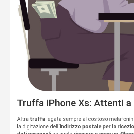
Truffa iPhone Xs: Attenti a
Altra
truffa
legata sempre al costoso melafonino
la digitazione dell
‘indirizzo postale per la ricez
dati personali
se vuole
ricevere a casa un iPhon