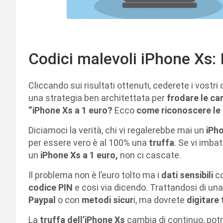
Codici malevoli iPhone Xs: 
Cliccando sui risultati ottenuti, cederete i vostri d
una strategia ben architettata per
frodare le car
“iPhone Xs a 1 euro?
Ecco
come riconoscere le 
Diciamoci la verità, chi vi regalerebbe mai un
iPho
per essere vero è al 100% una
truffa
. Se vi imba
un
iPhone Xs a 1 euro,
non ci cascate.
Il problema non è l’euro tolto ma i
dati sensibili
co
codice PIN
e cosi via dicendo. Trattandosi di un
Paypal
o con
metodi sicur
i, ma dovrete
digitare 
La
truffa dell’iPhone Xs
cambia di continuo, potr