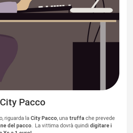
 City Pacco
, riguarda la
City Pacco
, una
truffa
che prevede
ione del pacco
. La vittima dovrà quindi
digitare i
e Xs a 1 euro!