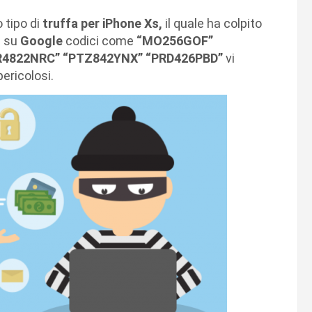
 tipo di
truffa per iPhone Xs,
il quale ha colpito
e su
Google
codici come
“MO256GOF”
4822NRC” “PTZ842YNX” “PRD426PBD”
vi
ericolosi.