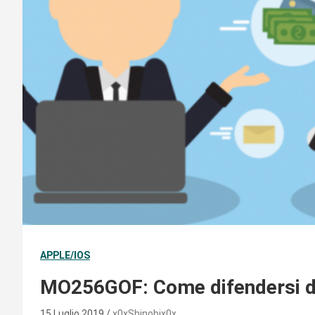
APPLE/IOS
MO256GOF: Come difendersi dai
15 Luglio 2019
x0xShinobix0x