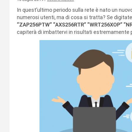
In quest’ultimo periodo sulla rete è nato un nuovo
numerosi utenti, ma di cosa si tratta? Se digitat
“ZAP256PTW” “AXS256RTR” “WRT256XOP” “NR
capiterà di imbattervi in risultati estremamente p