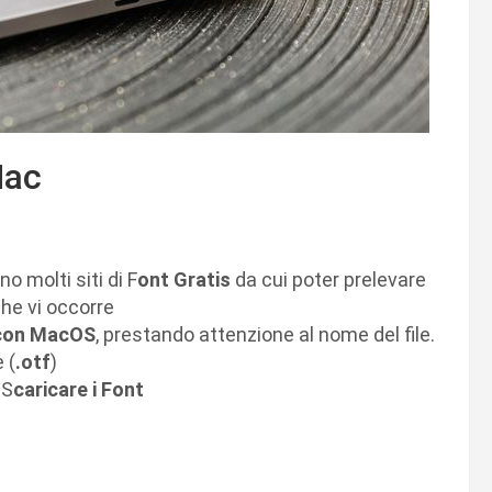
Mac
no molti siti di F
ont Gratis
da cui poter prelevare
he vi occorre
 con MacOS
, prestando attenzione al nome del file.
 (
.otf
)
 S
caricare i Font