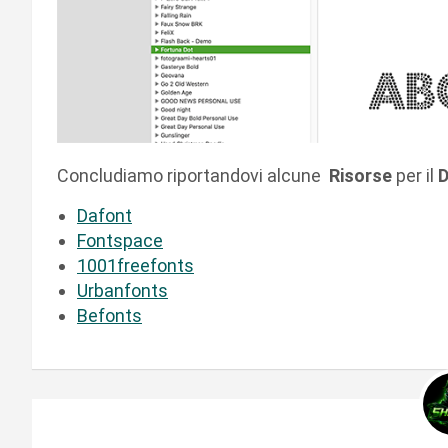
Concludiamo riportandovi alcune
Risorse
per il
D
Dafont
Fontspace
1001freefonts
Urbanfonts
Befonts