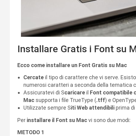
Installare Gratis i Font su 
Ecco come installare un Font Gratis su Mac
Cercate
il tipo di carattere che vi serve. Esisto
numerosi caratteri a seconda della tematica c
Assicuratevi di S
caricare
il
Font compatibile
Mac
supporta i file TrueType (
.tff
) e OpenType
Utilizzate sempre S
iti Web attendibili
prima di
Per
installare il Font su Mac
vi sono due modi:
METODO 1