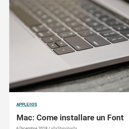
APPLE/IOS
Mac: Come installare un Font
6 Dicembre 2018
x0xShinobix0x