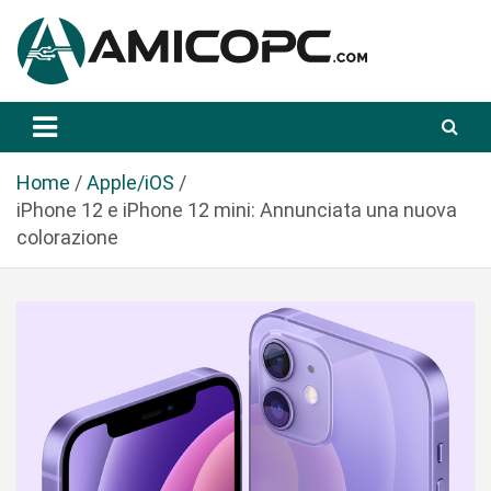
S
a
l
t
Novità Tecnologiche: Guide e News
Amicopc.com
a
a
l
Home
Apple/iOS
c
iPhone 12 e iPhone 12 mini: Annunciata una nuova
o
colorazione
n
t
e
n
u
t
o