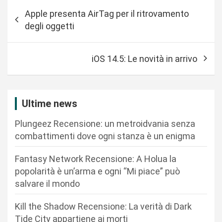
N
Apple presenta AirTag per il ritrovamento
a
degli oggetti
v
i
iOS 14.5: Le novità in arrivo
g
a
z
Ultime news
i
Plungeez Recensione: un metroidvania senza
o
combattimenti dove ogni stanza è un enigma
n
Fantasy Network Recensione: A Holua la
e
popolarità è un’arma e ogni “Mi piace” può
a
salvare il mondo
r
Kill the Shadow Recensione: La verità di Dark
t
Tide City appartiene ai morti