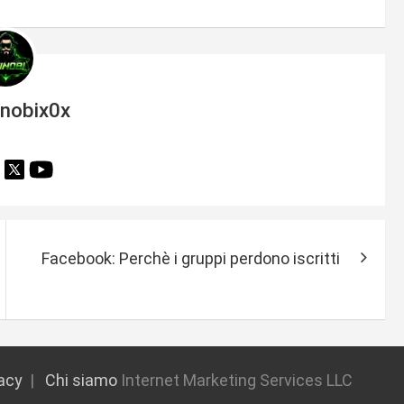
inobix0x
Facebook: Perchè i gruppi perdono iscritti
vacy
Chi siamo
Internet Marketing Services LLC