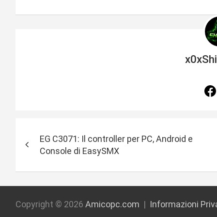
x0xSh
N
EG C3071: Il controller per PC, Android e
a
Console di EasySMX
v
i
g
Copyright © 2026
Amicopc.com
Informazioni Pri