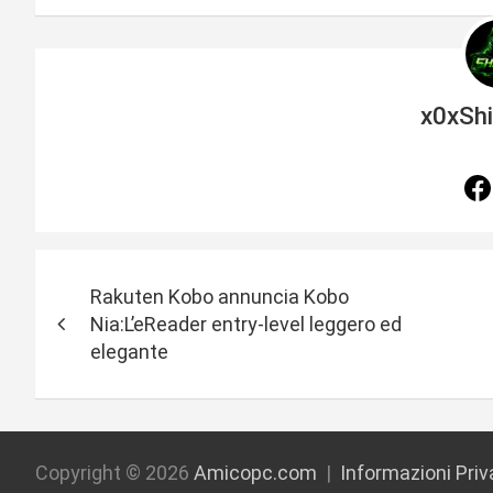
x0xSh
N
Rakuten Kobo annuncia Kobo
a
Nia:L’eReader entry-level leggero ed
elegante
v
i
g
Copyright © 2026
Amicopc.com
Informazioni Pri