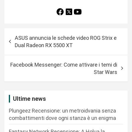
N
ASUS annuncia le schede video ROG Strix e
a
Dual Radeon RX 5500 XT
v
i
Facebook Messenger: Come attivare i temi di
g
Star Wars
a
z
i
Ultime news
o
Plungeez Recensione: un metroidvania senza
n
combattimenti dove ogni stanza è un enigma
e
Fantasy Network Recensione: A Holua la