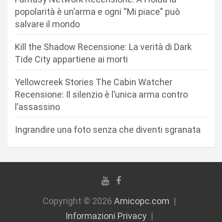
a
popolarità è un’arma e ogni “Mi piace” può
r
salvare il mondo
t
Kill the Shadow Recensione: La verità di Dark
i
Tide City appartiene ai morti
c
Yellowcreek Stories The Cabin Watcher
o
Recensione: Il silenzio è l’unica arma contro
l
l’assassino
i
Ingrandire una foto senza che diventi sgranata
Copyright © 2026
Amicopc.com
Informazioni Privacy