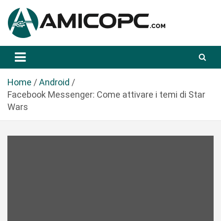
S
a
l
t
Novità Tecnologiche: Guide e News
Amicopc.com
a
a
l
Home
Android
c
Facebook Messenger: Come attivare i temi di Star
o
Wars
n
t
e
n
u
t
o