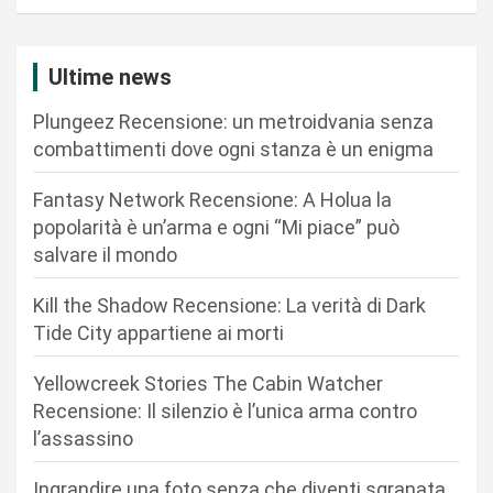
a
z
Ultime news
i
Plungeez Recensione: un metroidvania senza
o
combattimenti dove ogni stanza è un enigma
n
Fantasy Network Recensione: A Holua la
e
popolarità è un’arma e ogni “Mi piace” può
a
salvare il mondo
r
Kill the Shadow Recensione: La verità di Dark
t
Tide City appartiene ai morti
i
c
Yellowcreek Stories The Cabin Watcher
Recensione: Il silenzio è l’unica arma contro
o
l’assassino
l
i
Ingrandire una foto senza che diventi sgranata