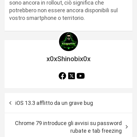
sono ancora in rollout, ciò significa che
potrebbero non essere ancora disponibili sul
vostro smartphone o territorio.
x0xShinobix0x
N
iOS 13.3 afflitto da un grave bug
a
v
Chrome 79 introduce gli avvisi su password
i
rubate e tab freezing
g