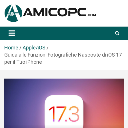
S
a
l
t
Novità Tecnologiche: Guide e News
Amicopc.com
a
a
l
Home
Apple/iOS
c
Guida alle Funzioni Fotografiche Nascoste di iOS 17
o
per il Tuo iPhone
n
t
e
n
u
t
o