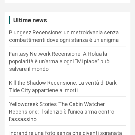
a
z
i
Ultime news
o
Plungeez Recensione: un metroidvania senza
n
combattimenti dove ogni stanza è un enigma
e
Fantasy Network Recensione: A Holua la
a
popolarità è un’arma e ogni “Mi piace” può
r
salvare il mondo
t
Kill the Shadow Recensione: La verità di Dark
i
Tide City appartiene ai morti
c
Yellowcreek Stories The Cabin Watcher
o
Recensione: Il silenzio è l’unica arma contro
l
l’assassino
i
Ingrandire una foto senza che diventi sgranata