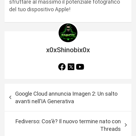
sfruttare al massimo il potenziale fotografico
del tuo dispositivo Apple!
x0xShinobix0x
N
Google Cloud annuncia Imagen 2: Un salto
a
avanti nell’IA Generativa
v
i
Fediverso: Cos’è? Il nuovo termine nato con
g
Threads