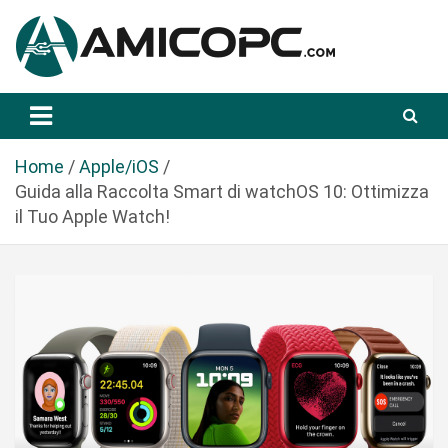
S
a
l
t
Novità Tecnologiche: Guide e News
Amicopc.com
a
a
l
Home
Apple/iOS
c
Guida alla Raccolta Smart di watchOS 10: Ottimizza
o
il Tuo Apple Watch!
n
t
e
n
u
t
o