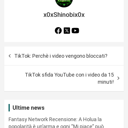
x0xShinobix0x
N
TikTok: Perchè i video vengono bloccati?
a
v
TikTok sfida YouTube con i video da 15
i
minuti!
g
a
z
Ultime news
i
Fantasy Network Recensione: A Holua la
o
popolarità è un’arma e ogni “Mi piace” può