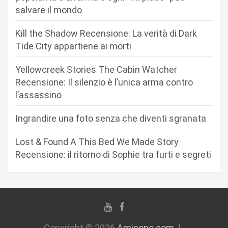
n
salvare il mondo
e
Kill the Shadow Recensione: La verità di Dark
a
Tide City appartiene ai morti
r
Yellowcreek Stories The Cabin Watcher
t
Recensione: Il silenzio è l’unica arma contro
i
l’assassino
c
Ingrandire una foto senza che diventi sgranata
o
l
Lost & Found A This Bed We Made Story
i
Recensione: il ritorno di Sophie tra furti e segreti
Copyright © 2026
Amicopc.com