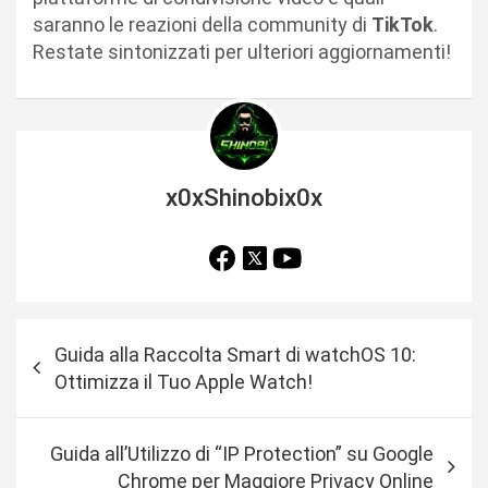
saranno le reazioni della community di
TikTok
.
Restate sintonizzati per ulteriori aggiornamenti!
x0xShinobix0x
N
Guida alla Raccolta Smart di watchOS 10:
a
Ottimizza il Tuo Apple Watch!
v
i
Guida all’Utilizzo di “IP Protection” su Google
g
Chrome per Maggiore Privacy Online