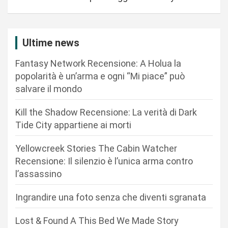
a
z
i
Ultime news
o
Fantasy Network Recensione: A Holua la
n
popolarità è un’arma e ogni “Mi piace” può
salvare il mondo
e
a
Kill the Shadow Recensione: La verità di Dark
r
Tide City appartiene ai morti
t
Yellowcreek Stories The Cabin Watcher
i
Recensione: Il silenzio è l’unica arma contro
c
l’assassino
o
Ingrandire una foto senza che diventi sgranata
l
i
Lost & Found A This Bed We Made Story