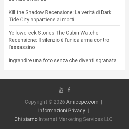
r
Kill the Shadow Recensione: La verità di Dark
t
Tide City appartiene ai morti
i
c
Yellowcreek Stories The Cabin Watcher
Recensione: Il silenzio è l’unica arma contro
o
l’assassino
l
i
Ingrandire una foto senza che diventi sgranata
Copyright © 2026
Amicopc.com
Informazioni Privacy
Chi siamo
Internet Marketing Services LLC