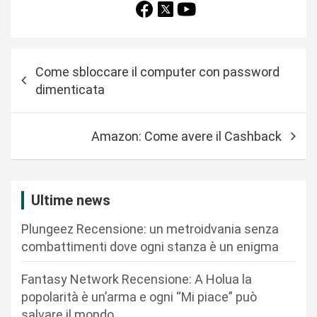
N
Come sbloccare il computer con password
a
dimenticata
v
i
Amazon: Come avere il Cashback
g
a
z
Ultime news
i
Plungeez Recensione: un metroidvania senza
o
combattimenti dove ogni stanza è un enigma
n
Fantasy Network Recensione: A Holua la
e
popolarità è un’arma e ogni “Mi piace” può
a
salvare il mondo