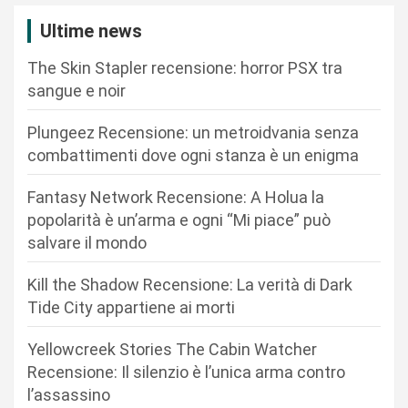
i
Ultime news
o
n
The Skin Stapler recensione: horror PSX tra
sangue e noir
e
a
Plungeez Recensione: un metroidvania senza
r
combattimenti dove ogni stanza è un enigma
t
Fantasy Network Recensione: A Holua la
i
popolarità è un’arma e ogni “Mi piace” può
c
salvare il mondo
o
Kill the Shadow Recensione: La verità di Dark
l
Tide City appartiene ai morti
i
Yellowcreek Stories The Cabin Watcher
Recensione: Il silenzio è l’unica arma contro
l’assassino