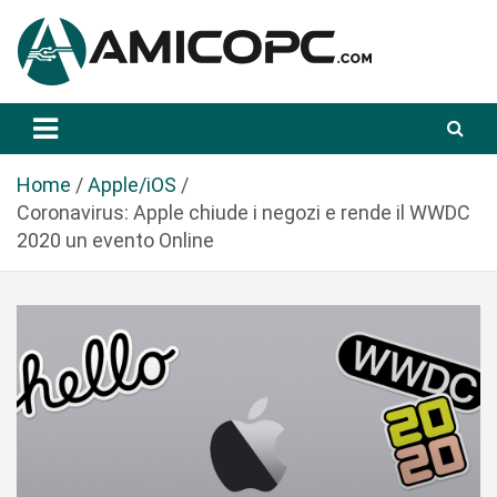
S
a
l
t
Novità Tecnologiche: Guide e News
Amicopc.com
a
a
l
Home
Apple/iOS
c
Coronavirus: Apple chiude i negozi e rende il WWDC
o
2020 un evento Online
n
t
e
n
u
t
o