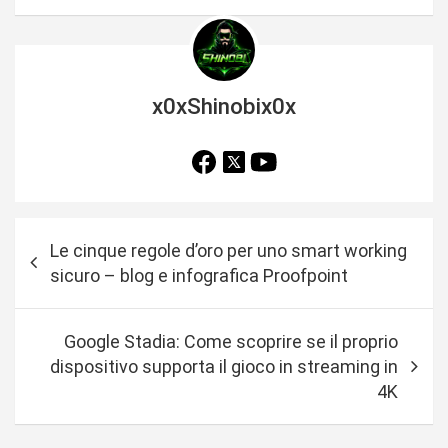
x0xShinobix0x
N
Le cinque regole d’oro per uno smart working
a
sicuro – blog e infografica Proofpoint
v
i
Google Stadia: Come scoprire se il proprio
g
dispositivo supporta il gioco in streaming in
a
4K
z