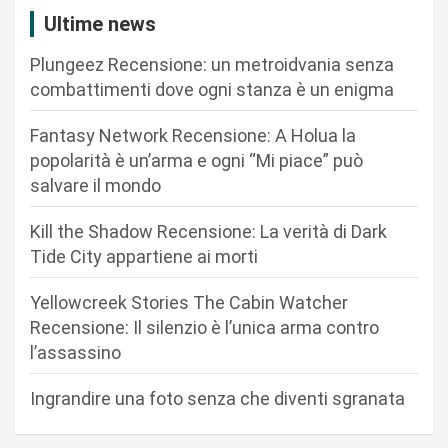
i
Ultime news
o
Plungeez Recensione: un metroidvania senza
n
combattimenti dove ogni stanza è un enigma
e
Fantasy Network Recensione: A Holua la
a
popolarità è un’arma e ogni “Mi piace” può
r
salvare il mondo
t
Kill the Shadow Recensione: La verità di Dark
i
Tide City appartiene ai morti
c
Yellowcreek Stories The Cabin Watcher
o
Recensione: Il silenzio è l’unica arma contro
l
l’assassino
i
Ingrandire una foto senza che diventi sgranata