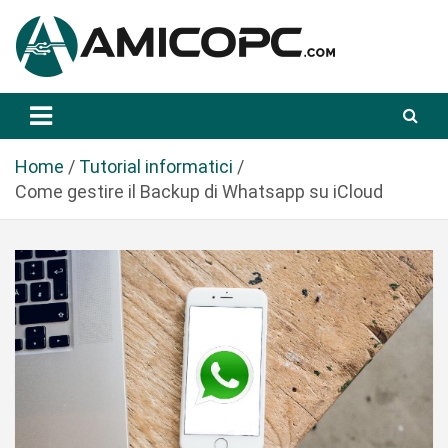
S
a
l
t
Novità Tecnologiche: Guide e News
Amicopc.com
a
a
l
Home
Tutorial informatici
c
Come gestire il Backup di Whatsapp su iCloud
o
n
t
e
n
u
t
o