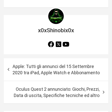
x0xShinobix0x
N
Apple: Tutti gli annunci del 15 Settembre
a
2020 tra iPad, Apple Watch e Abbonamento
v
i
Oculus Quest 2 annunciato: Giochi, Prezzi,
g
Data di uscita, Specifiche tecniche ed altro
a
z