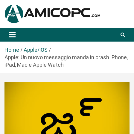
S
a
l
t
Novità Tecnologiche: Guide e News
Amicopc.com
a
a
l
Home
Apple/iOS
c
Apple: Un nuovo messaggio manda in crash iPhone,
o
iPad, Mac e Apple Watch
n
t
e
n
u
t
o