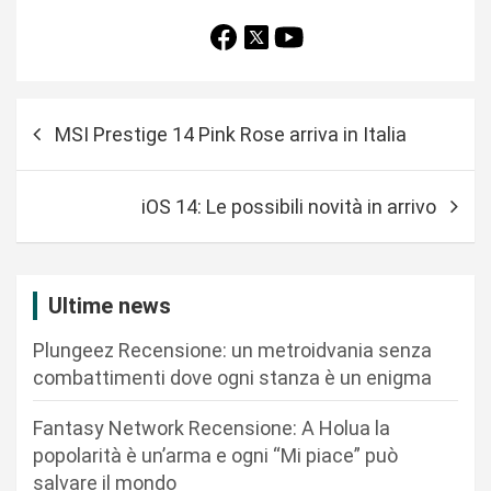
N
MSI Prestige 14 Pink Rose arriva in Italia
a
v
iOS 14: Le possibili novità in arrivo
i
g
a
Ultime news
z
Plungeez Recensione: un metroidvania senza
i
combattimenti dove ogni stanza è un enigma
o
n
Fantasy Network Recensione: A Holua la
popolarità è un’arma e ogni “Mi piace” può
e
salvare il mondo