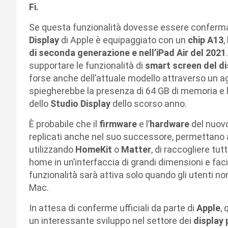
Fi.
Se questa funzionalità dovesse essere confermat
Display
di Apple è equipaggiato con un
chip A13
,
di seconda generazione e nell’iPad Air del 2021
supportare le funzionalità di
smart screen del di
forse anche dell’attuale modello attraverso un
spiegherebbe la presenza di 64 GB di memoria e l
dello
Studio Display
dello scorso anno.
È probabile che il
firmware
e l’
hardware
del nuov
replicati anche nel suo successore, permettano al
utilizzando
HomeKit
o
Matter
, di raccogliere tutt
home in un’interfaccia di grandi dimensioni e fa
funzionalità sarà attiva solo quando gli utenti no
Mac.
In attesa di conferme ufficiali da parte di
Apple
,
un interessante sviluppo nel settore dei
display 