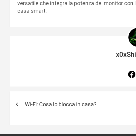
versatile che integra la potenza del monitor con l
casa smart.
x0xSh
N
Wi-Fi: Cosa lo blocca in casa?
a
v
i