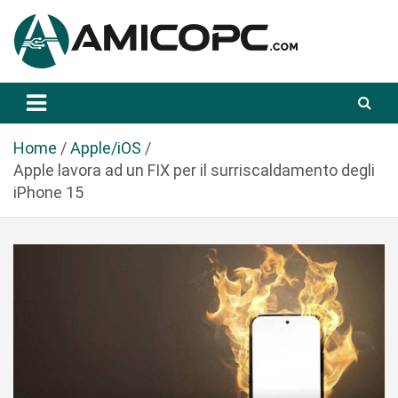
S
a
l
t
Novità Tecnologiche: Guide e News
Amicopc.com
a
a
l
Home
Apple/iOS
c
Apple lavora ad un FIX per il surriscaldamento degli
o
iPhone 15
n
t
e
n
u
t
o