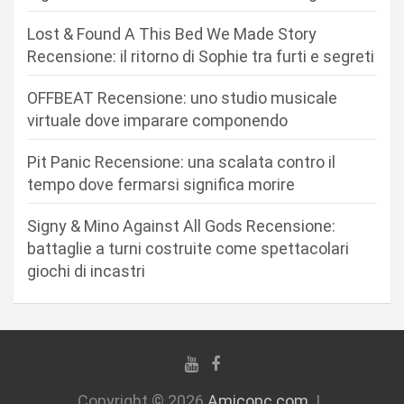
o
n
Lost & Found A This Bed We Made Story
Recensione: il ritorno di Sophie tra furti e segreti
e
a
OFFBEAT Recensione: uno studio musicale
r
virtuale dove imparare componendo
t
Pit Panic Recensione: una scalata contro il
i
tempo dove fermarsi significa morire
c
Signy & Mino Against All Gods Recensione:
o
battaglie a turni costruite come spettacolari
l
giochi di incastri
i
Copyright © 2026
Amicopc.com