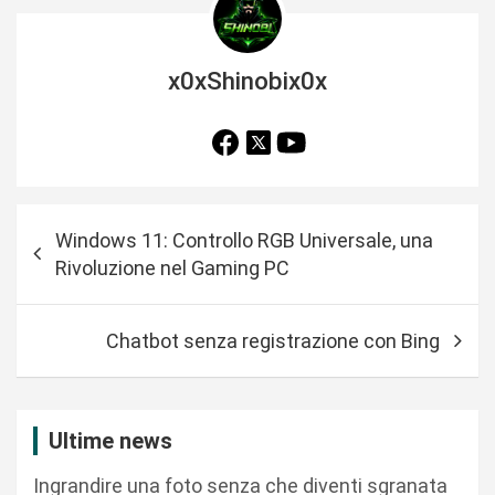
x0xShinobix0x
N
Windows 11: Controllo RGB Universale, una
a
Rivoluzione nel Gaming PC
v
i
Chatbot senza registrazione con Bing
g
a
z
Ultime news
i
Ingrandire una foto senza che diventi sgranata