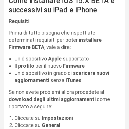
Come installare iOS 15.X BETA e
successivi su iPad e iPhone
Requisiti
Prima di tutto bisogna che rispettiate
determinati requisiti per poter
installare
Firmware BETA
, vale a dire:
Un dispositivo
Apple
supportato
Il
profilo
per il nuovo
Firmware
Un dispositivo in grado di
scaricare nuovi
aggiornamenti
senza
iTunes
Se non avete problemi allora procedete al
download degli ultimi aggiornamenti
come
riportato a seguire:
Cliccate su
Impostazioni
Cliccate su
General
i