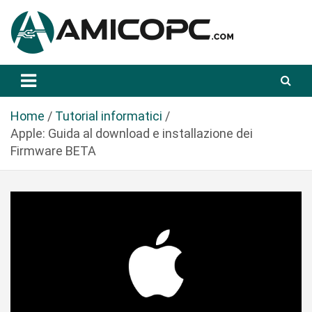
S
a
l
t
Novità Tecnologiche: Guide e News
Amicopc.com
a
a
l
Home
Tutorial informatici
c
Apple: Guida al download e installazione dei
o
Firmware BETA
n
t
e
n
u
t
o