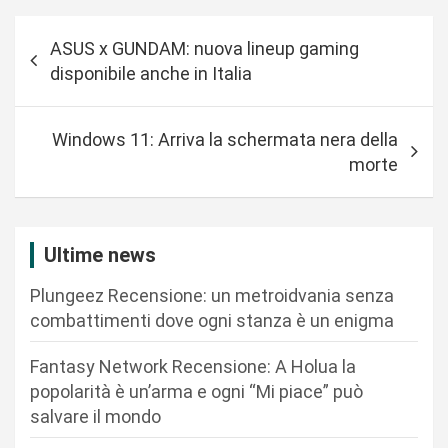
N
ASUS x GUNDAM: nuova lineup gaming
a
disponibile anche in Italia
v
i
Windows 11: Arriva la schermata nera della
g
morte
a
z
i
Ultime news
o
Plungeez Recensione: un metroidvania senza
n
combattimenti dove ogni stanza è un enigma
e
Fantasy Network Recensione: A Holua la
a
popolarità è un’arma e ogni “Mi piace” può
r
salvare il mondo
t