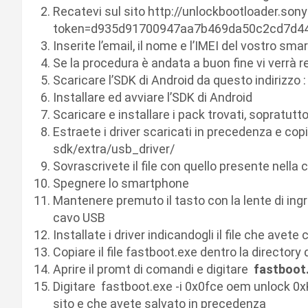
Recatevi sul sito http://unlockbootloader.s
token=d935d91700947aa7b469da50c2cd7d4
Inserite l’email, il nome e l’IMEI del vostro s
Se la procedura è andata a buon fine vi verrà r
Scaricare l’SDK di Android da questo indirizzo 
Installare ed avviare l’SDK di Android
Scaricare e installare i pack trovati, sopratutt
Estraete i driver scaricati in precedenza e co
sdk/extra/usb_driver/
Sovrascrivete il file con quello presente nella c
Spegnere lo smartphone
Mantenere premuto il tasto con la lente di in
cavo USB
Installate i driver indicandogli il file che avete
Copiare il file fastboot.exe dentro la directory 
Aprire il promt di comandi e digitare
fastboot.
Digitare fastboot.exe -i 0x0fce oem unlock 0xK
sito e che avete salvato in precedenza