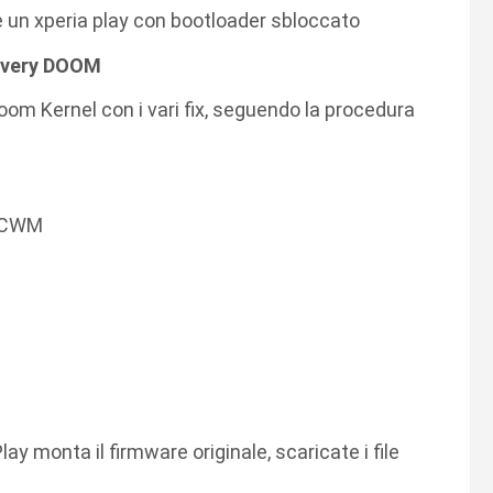
e un xperia play con bootloader sbloccato
covery DOOM
l Doom Kernel con i vari fix, seguendo la procedura
s_CWM
y monta il firmware originale, scaricate i file