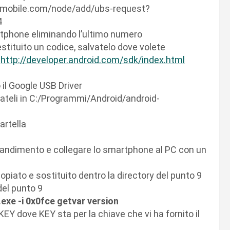
onymobile.com/node/add/ubs-request?
4
martphone eliminando l’ultimo numero
estituito un codice, salvatelo dove volete
:
http://developer.android.com/sdk/index.html
o il Google USB Driver
piateli in C:/Programmi/Android/android-
artella
grandimento e collegare lo smartphone al PC con un
 copiato e sostituito dentro la directory del punto 9
del punto 9
exe -i 0x0fce getvar version
EY dove KEY sta per la chiave che vi ha fornito il