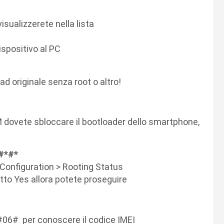
visualizzerete nella lista
ispositivo al PC
d originale senza root o altro!
ROM dovete sbloccare il bootloader dello smartphone,
#*#*
Configuration > Rooting Status
itto Yes allora potete proseguire
 *#06# per conoscere il codice IMEI