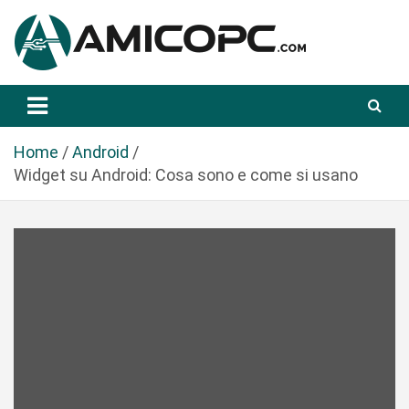
S
a
l
t
Novità Tecnologiche: Guide e News
Amicopc.com
a
a
l
Home
Android
c
Widget su Android: Cosa sono e come si usano
o
n
t
e
n
u
t
o