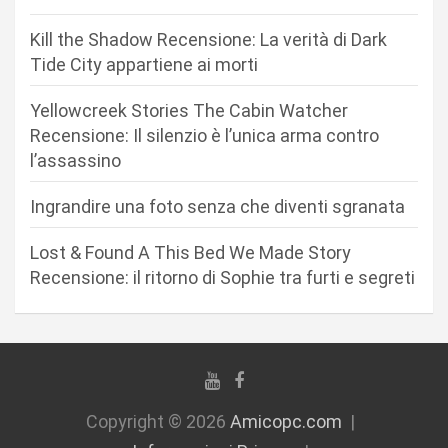
n
Kill the Shadow Recensione: La verità di Dark
e
Tide City appartiene ai morti
a
r
Yellowcreek Stories The Cabin Watcher
Recensione: Il silenzio è l’unica arma contro
t
l’assassino
i
c
Ingrandire una foto senza che diventi sgranata
o
Lost & Found A This Bed We Made Story
l
Recensione: il ritorno di Sophie tra furti e segreti
i
Copyright © 2026
Amicopc.com