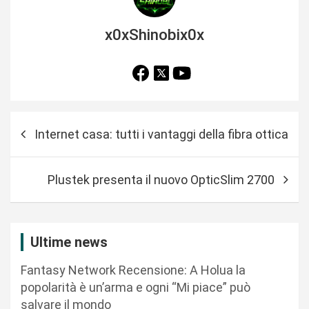
x0xShinobix0x
N
Internet casa: tutti i vantaggi della fibra ottica
a
v
Plustek presenta il nuovo OpticSlim 2700
i
g
a
Ultime news
z
Fantasy Network Recensione: A Holua la
i
popolarità è un’arma e ogni “Mi piace” può
o
salvare il mondo