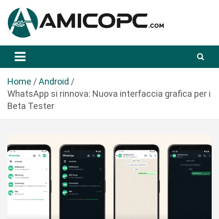
S
a
l
t
Novità Tecnologiche: Guide e News
Amicopc.com
a
a
l
Home
Android
c
WhatsApp si rinnova: Nuova interfaccia grafica per i
o
Beta Tester
n
t
e
n
u
t
o