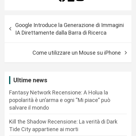
N
Google Introduce la Generazione di Immagini
a
IA Direttamente dalla Barra di Ricerca
v
i
Come utilizzare un Mouse su iPhone
g
a
z
Ultime news
i
Fantasy Network Recensione: A Holua la
o
popolarità è un’arma e ogni “Mi piace” può
n
salvare il mondo
e
Kill the Shadow Recensione: La verità di Dark
a
Tide City appartiene ai morti