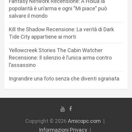
Fantasy Network Recensione: A Holua la
a
popolarità è un’arma e ogni “Mi piace” può
r
salvare il mondo
t
Kill the Shadow Recensione: La verità di Dark
i
Tide City appartiene ai morti
c
Yellowcreek Stories The Cabin Watcher
o
Recensione: Il silenzio è l’unica arma contro
l
l’assassino
i
Ingrandire una foto senza che diventi sgranata
Copyright © 2026
Amicopc.com
Informazioni Privacy