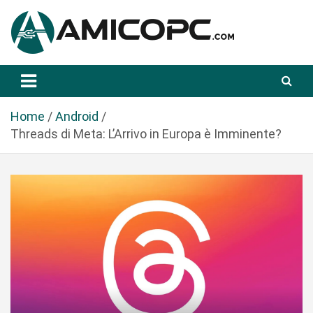
S
a
l
t
Novità Tecnologiche: Guide e News
Amicopc.com
a
a
l
Home
Android
c
Threads di Meta: L’Arrivo in Europa è Imminente?
o
n
t
e
n
u
t
o