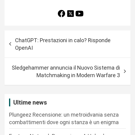
N
ChatGPT: Prestazioni in calo? Risponde
a
OpenAI
v
i
Sledgehammer annuncia il Nuovo Sistema di
g
Matchmaking in Modern Warfare 3
a
z
i
Ultime news
o
Plungeez Recensione: un metroidvania senza
n
combattimenti dove ogni stanza è un enigma
e