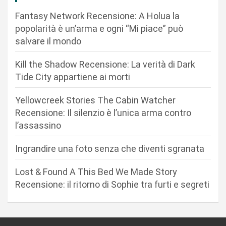
i
Fantasy Network Recensione: A Holua la
o
popolarità è un’arma e ogni “Mi piace” può
n
salvare il mondo
e
Kill the Shadow Recensione: La verità di Dark
a
Tide City appartiene ai morti
r
Yellowcreek Stories The Cabin Watcher
t
Recensione: Il silenzio è l’unica arma contro
i
l’assassino
c
Ingrandire una foto senza che diventi sgranata
o
l
Lost & Found A This Bed We Made Story
i
Recensione: il ritorno di Sophie tra furti e segreti