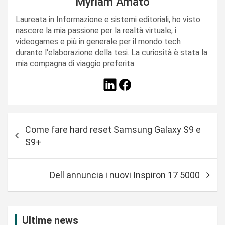
Myriam Amato
Laureata in Informazione e sistemi editoriali, ho visto
nascere la mia passione per la realtà virtuale, i
videogames e più in generale per il mondo tech
durante l'elaborazione della tesi. La curiosità è stata la
mia compagna di viaggio preferita.
N
Come fare hard reset Samsung Galaxy S9 e
a
S9+
v
i
Dell annuncia i nuovi Inspiron 17 5000
g
a
z
Ultime news