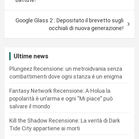
v
i
Google Glass 2 : Depositato il brevetto sugli
g
occhiali di nuova generazione!
a
z
i
Ultime news
o
Plungeez Recensione: un metroidvania senza
n
combattimenti dove ogni stanza è un enigma
e
Fantasy Network Recensione: A Holua la
a
popolarità è un’arma e ogni “Mi piace” può
r
salvare il mondo
t
Kill the Shadow Recensione: La verità di Dark
i
Tide City appartiene ai morti
c