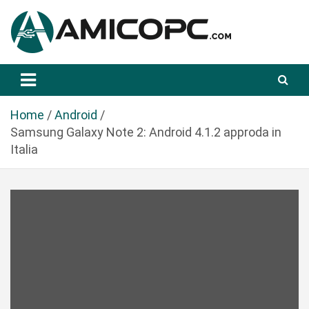
S
a
l
t
Novità Tecnologiche: Guide e News
Amicopc.com
a
a
l
Home
Android
c
Samsung Galaxy Note 2: Android 4.1.2 approda in
o
Italia
n
t
e
n
u
t
o