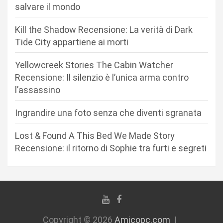
n
salvare il mondo
e
Kill the Shadow Recensione: La verità di Dark
a
Tide City appartiene ai morti
r
Yellowcreek Stories The Cabin Watcher
t
Recensione: Il silenzio è l’unica arma contro
i
l’assassino
c
Ingrandire una foto senza che diventi sgranata
o
l
Lost & Found A This Bed We Made Story
i
Recensione: il ritorno di Sophie tra furti e segreti
Copyright © 2026
Amicopc.com