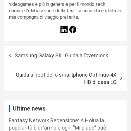
videogames e più in generale per il mondo tech
durante l'elaborazione della tesi. La curiosità è stata la
mia compagna di viaggio preferita.
N
Samsung Galaxy SII : Guida all’overclock!
a
v
Guida al root dello smartphone Optimus 4X
i
HD di casa LG
g
a
z
Ultime news
i
Fantasy Network Recensione: A Holua la
o
popolarità è un’arma e ogni “Mi piace” può