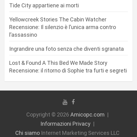
r
Tide City appartiene ai morti
t
Yellowcreek Stories The Cabin Watcher
i
Recensione: Il silenzio è l’unica arma contro
c
l’assassino
o
Ingrandire una foto senza che diventi sgranata
l
i
Lost & Found A This Bed We Made Story
Recensione: il ritorno di Sophie tra furti e segreti
Copyright © 2026
Amicopc.com
Informazioni Privacy
Chi siamo
Internet Marketing Services LLC