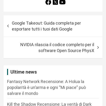
N
Google Takeout: Guida completa per
a
esportare tutti i tuoi dati Google
v
i
NVIDIA rilascia il codice completo per il
g
software Open Source PhysX
a
z
i
Ultime news
o
Fantasy Network Recensione: A Holua la
n
popolarità è un’arma e ogni “Mi piace” può
salvare il mondo
e
a
Kill the Shadow Recensione: La verità di Dark