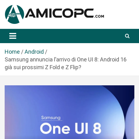
S
a
l
t
Novità Tecnologiche: Guide e News
Amicopc.com
a
a
l
Home
Android
c
Samsung annuncia l’arrivo di One UI 8: Android 16
o
già sui prossimi Z Fold e Z Flip?
n
t
e
n
u
t
o