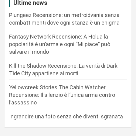
Ultime news
z
Plungeez Recensione: un metroidvania senza
i
combattimenti dove ogni stanza è un enigma
o
n
Fantasy Network Recensione: A Holua la
popolarità è un’arma e ogni “Mi piace” può
e
salvare il mondo
a
r
Kill the Shadow Recensione: La verità di Dark
Tide City appartiene ai morti
t
i
Yellowcreek Stories The Cabin Watcher
c
Recensione: Il silenzio è l’unica arma contro
l’assassino
o
l
Ingrandire una foto senza che diventi sgranata
i