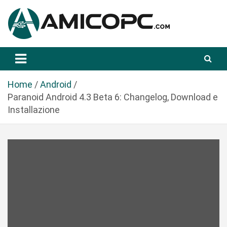
S
a
l
t
Novità Tecnologiche: Guide e News
Amicopc.com
a
a
l
Home
Android
c
Paranoid Android 4.3 Beta 6: Changelog, Download e
o
Installazione
n
t
e
n
u
t
o