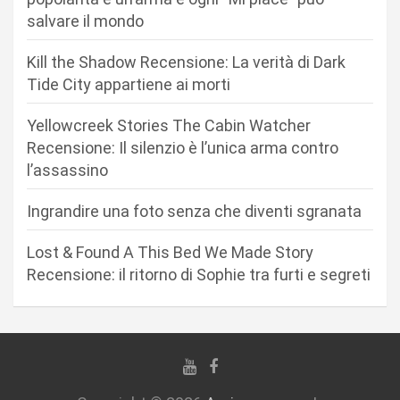
salvare il mondo
e
a
Kill the Shadow Recensione: La verità di Dark
r
Tide City appartiene ai morti
t
Yellowcreek Stories The Cabin Watcher
i
Recensione: Il silenzio è l’unica arma contro
c
l’assassino
o
Ingrandire una foto senza che diventi sgranata
l
i
Lost & Found A This Bed We Made Story
Recensione: il ritorno di Sophie tra furti e segreti