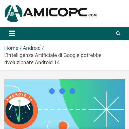
S
a
l
t
Novità Tecnologiche: Guide e News
Amicopc.com
a
a
l
Home
Android
c
L’Intelligenza Artificiale di Google potrebbe
o
rivoluzionare Android 14
n
t
e
n
u
t
o