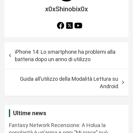
x0xShinobix0x
N
iPhone 14: Lo smartphone ha problemi alla
a
batteria dopo un anno di utilizzo
v
i
Guida all’utilizzo della Modalità Lettura su
g
Android
a
z
i
Ultime news
o
Fantasy Network Recensione: A Holua la
n
popolarità è un’arma e ogni “Mi piace” può