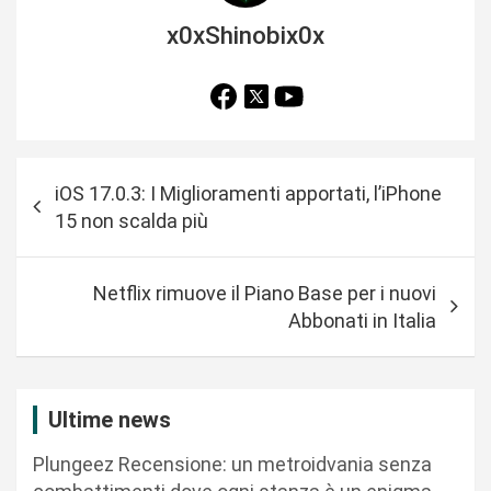
x0xShinobix0x
N
iOS 17.0.3: I Miglioramenti apportati, l’iPhone
a
15 non scalda più
v
i
Netflix rimuove il Piano Base per i nuovi
g
Abbonati in Italia
a
z
i
Ultime news
o
Plungeez Recensione: un metroidvania senza
n