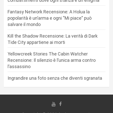
combattimenti dove ogni stanza è un enigma
e
Fantasy Network Recensione: A Holua la
a
popolarità è un’arma e ogni “Mi piace” può
r
salvare il mondo
t
Kill the Shadow Recensione: La verità di Dark
i
Tide City appartiene ai morti
c
Yellowcreek Stories The Cabin Watcher
o
Recensione: Il silenzio è l’unica arma contro
l
l’assassino
i
Ingrandire una foto senza che diventi sgranata