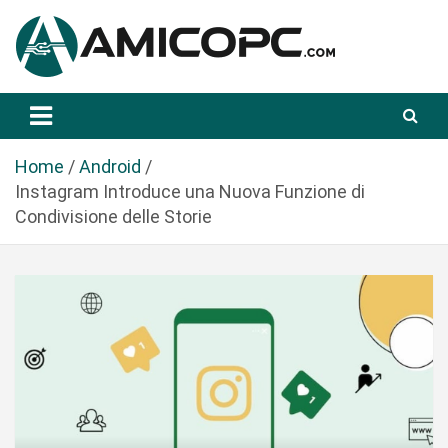
S
a
l
t
Novità Tecnologiche: Guide e News
Amicopc.com
a
a
l
Home
Android
c
Instagram Introduce una Nuova Funzione di
o
Condivisione delle Storie
n
t
e
n
u
t
o