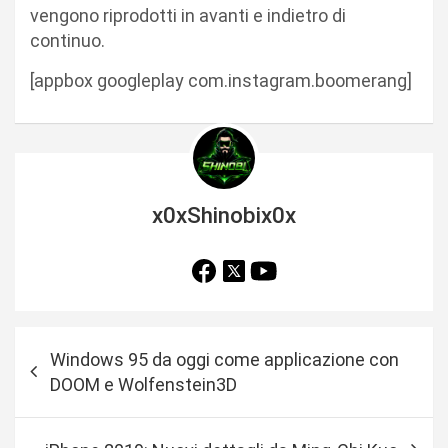
vengono riprodotti in avanti e indietro di
continuo.
[appbox googleplay com.instagram.boomerang]
x0xShinobix0x
N
Windows 95 da oggi come applicazione con
a
DOOM e Wolfenstein3D
v
i