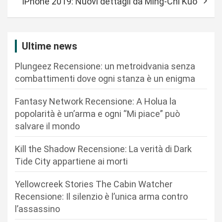
iPhone 2019: Nuovi dettagli da Ming-Chi Kuo
g
a
z
Ultime news
i
Plungeez Recensione: un metroidvania senza
o
combattimenti dove ogni stanza è un enigma
n
Fantasy Network Recensione: A Holua la
e
popolarità è un’arma e ogni “Mi piace” può
a
salvare il mondo
r
Kill the Shadow Recensione: La verità di Dark
t
Tide City appartiene ai morti
i
c
Yellowcreek Stories The Cabin Watcher
Recensione: Il silenzio è l’unica arma contro
o
l’assassino
l