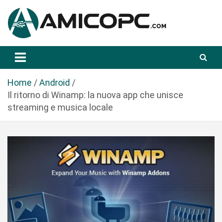
S
a
l
t
Novità Tecnologiche: Guide e News
Amicopc.com
a
a
l
Home
Android
c
Il ritorno di Winamp: la nuova app che unisce
o
streaming e musica locale
n
t
e
n
u
t
o