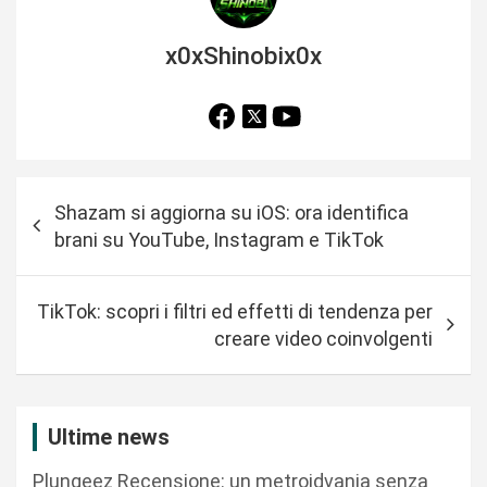
x0xShinobix0x
N
Shazam si aggiorna su iOS: ora identifica
a
brani su YouTube, Instagram e TikTok
v
i
TikTok: scopri i filtri ed effetti di tendenza per
g
creare video coinvolgenti
a
z
i
Ultime news
o
Plungeez Recensione: un metroidvania senza