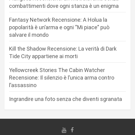
n
combattimenti dove ogni stanza è un enigma
e
Fantasy Network Recensione: A Holua la
a
popolarità è un’arma e ogni “Mi piace” può
r
salvare il mondo
t
Kill the Shadow Recensione: La verità di Dark
i
Tide City appartiene ai morti
c
Yellowcreek Stories The Cabin Watcher
o
Recensione: Il silenzio è l’unica arma contro
l
l’assassino
i
Ingrandire una foto senza che diventi sgranata