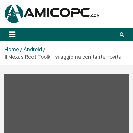
S
a
l
t
Novità Tecnologiche: Guide e News
Amicopc.com
a
a
l
Home
Android
c
Il Nexus Root Toolkit si aggiorna con tante novità
o
n
t
e
n
u
t
o