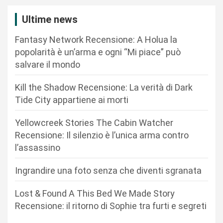
z
i
Ultime news
o
Fantasy Network Recensione: A Holua la
n
popolarità è un’arma e ogni “Mi piace” può
salvare il mondo
e
a
Kill the Shadow Recensione: La verità di Dark
r
Tide City appartiene ai morti
t
Yellowcreek Stories The Cabin Watcher
i
Recensione: Il silenzio è l’unica arma contro
c
l’assassino
o
Ingrandire una foto senza che diventi sgranata
l
i
Lost & Found A This Bed We Made Story
Recensione: il ritorno di Sophie tra furti e segreti