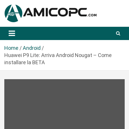
S
a
l
t
Novità Tecnologiche: Guide e News
Amicopc.com
a
a
l
Home
Android
c
Huawei P9 Lite: Arriva Android Nougat – Come
o
installare la BETA
n
t
e
n
u
t
o