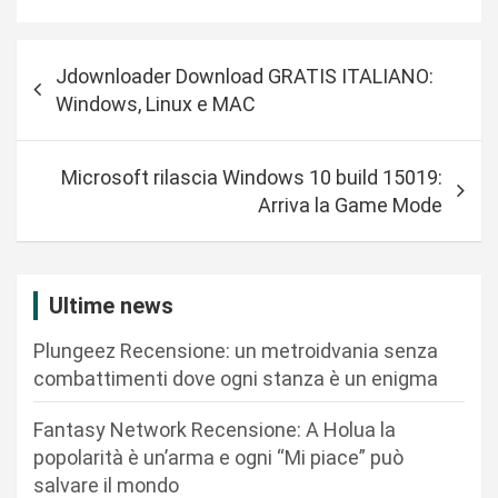
N
Jdownloader Download GRATIS ITALIANO:
a
Windows, Linux e MAC
v
i
Microsoft rilascia Windows 10 build 15019:
g
Arriva la Game Mode
a
z
i
Ultime news
o
Plungeez Recensione: un metroidvania senza
n
combattimenti dove ogni stanza è un enigma
e
Fantasy Network Recensione: A Holua la
a
popolarità è un’arma e ogni “Mi piace” può
r
salvare il mondo