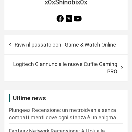
x0xShinobix0x
N
Rivivi il passato con i Game & Watch Online
a
v
Logitech G annuncia le nuove Cuffie Gaming
i
PRO
g
a
z
Ultime news
i
Plungeez Recensione: un metroidvania senza
o
combattimenti dove ogni stanza è un enigma
n
Fantasy Network Recensione: A Holua la