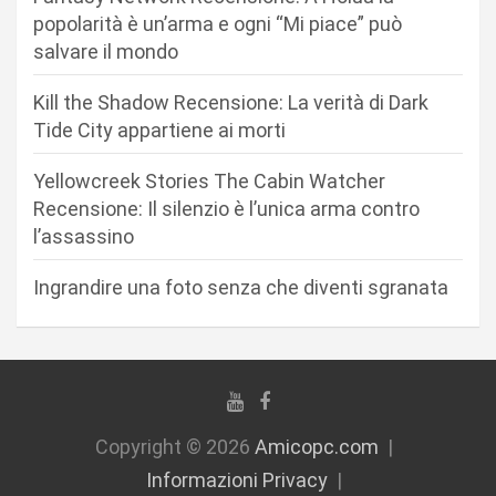
e
popolarità è un’arma e ogni “Mi piace” può
a
salvare il mondo
r
Kill the Shadow Recensione: La verità di Dark
t
Tide City appartiene ai morti
i
c
Yellowcreek Stories The Cabin Watcher
Recensione: Il silenzio è l’unica arma contro
o
l’assassino
l
i
Ingrandire una foto senza che diventi sgranata
Copyright © 2026
Amicopc.com
Informazioni Privacy