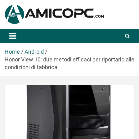
S
a
l
t
Novità Tecnologiche: Guide e News
Amicopc.com
a
a
l
Home
Android
c
Honor View 10: due metodi efficaci per riportarlo alle
o
condizioni di fabbrica
n
t
e
n
u
t
o